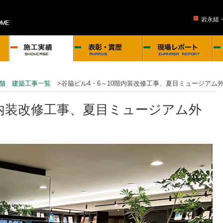
岩永組
舗 建築工事一覧
>谷脇ビル4・6～10階内装改修工事、夏目ミュージアム
階内装改修工事、夏目ミュージアム外